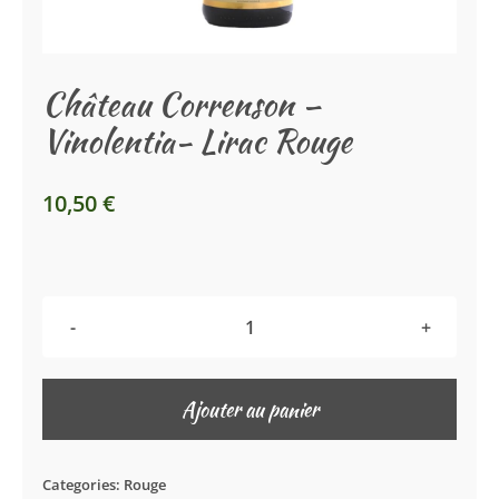
La Boutique
Château Correnson –
Le Caveau
Vinolentia- Lirac Rouge
10,50
€
quantité
de
Château
Ajouter au panier
Correnson
–
Categories:
Rouge
Vinolentia-