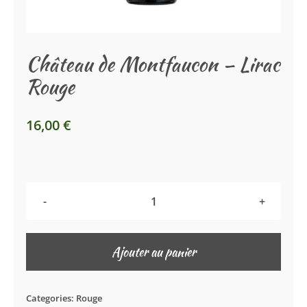
La Boutique
Château de Montfaucon – Lirac
Le Caveau
Rouge
16,00
€
quantité
de
Château
Ajouter au panier
de
Montfaucon
Categories:
Rouge
–