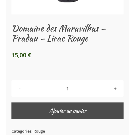
La Boutique
Domaine des Maravilhas –
Le Caveau
Pradau – Lirac Rouge
15,00
€
quantité
de
Domaine
Ajouter au panier
des
Maravilhas
Categories:
Rouge
–