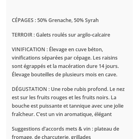
Pradau
-
CÉPAGES :
50% Grenache, 50% Syrah
Lirac
Rouge
TERROIR :
Galets roulés sur argilo-calcaire
VINIFICATION : É
levage en cuve béton,
vinifications séparées par cépage. Les raisins
sont égrappés et la macération dure 14 jours.
Élevage bouteilles de plusieurs mois en cave.
DÉGUSTATION :
Une robe rubis profond. Le nez
est sur les fruits rouges et les fruits noirs. La
bouche est puissante et tannique avec une jolie
fraîcheur. C’est un vin aromatique, élégant
Suggestions d’accords mets & vin : plateau de
fromage, de charcuterie, grillades